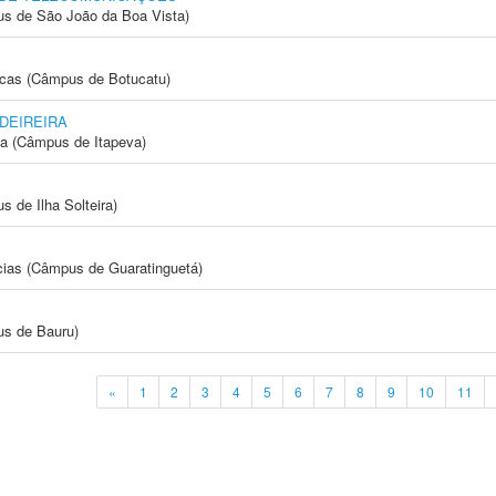
s de São João da Boa Vista)
icas (Câmpus de Botucatu)
DEIREIRA
ia (Câmpus de Itapeva)
 de Ilha Solteira)
cias (Câmpus de Guaratinguetá)
us de Bauru)
«
1
2
3
4
5
6
7
8
9
10
11