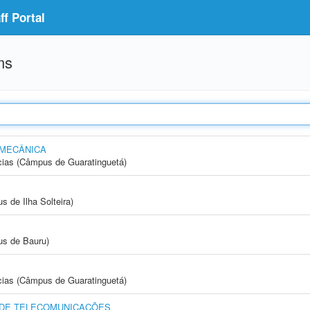
f Portal
ms
 MECÂNICA
cias (Câmpus de Guaratinguetá)
 de Ilha Solteira)
us de Bauru)
cias (Câmpus de Guaratinguetá)
 DE TELECOMUNICAÇÕES