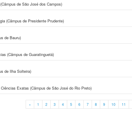
gia (Câmpus de São José dos Campos)
ogia (Câmpus de Presidente Prudente)
us de Bauru)
cias (Câmpus de Guaratinguetá)
 de Ilha Solteira)
 e Ciências Exatas (Câmpus de São José do Rio Preto)
«
1
2
3
4
5
6
7
8
9
10
11