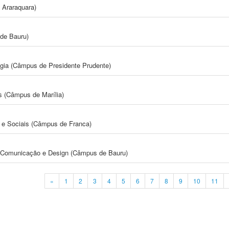
 Araraquara)
de Bauru)
ogia (Câmpus de Presidente Prudente)
s (Câmpus de Marília)
e Sociais (Câmpus de Franca)
s, Comunicação e Design (Câmpus de Bauru)
«
1
2
3
4
5
6
7
8
9
10
11