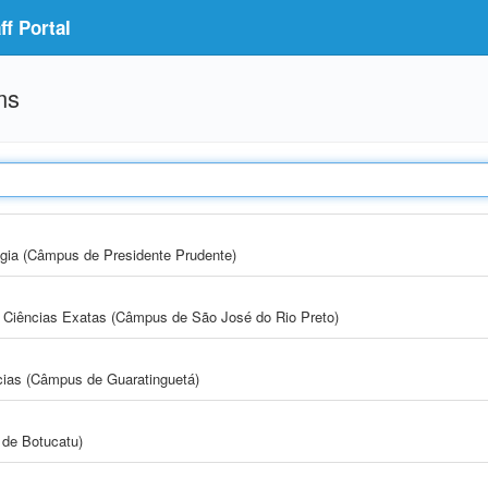
f Portal
ms
ogia (Câmpus de Presidente Prudente)
 e Ciências Exatas (Câmpus de São José do Rio Preto)
cias (Câmpus de Guaratinguetá)
de Botucatu)