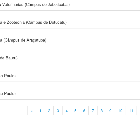
e Veterinárias (Câmpus de Jaboticabal)
ia e Zootecnia (Câmpus de Botucatu)
ia (Câmpus de Araçatuba)
de Bauru)
ão Paulo)
ão Paulo)
«
1
2
3
4
5
6
7
8
9
10
11