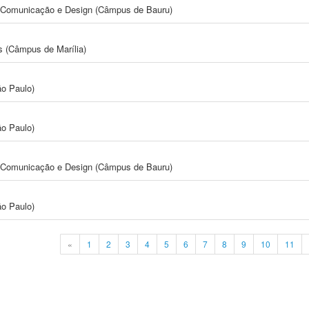
s, Comunicação e Design (Câmpus de Bauru)
s (Câmpus de Marília)
ão Paulo)
ão Paulo)
s, Comunicação e Design (Câmpus de Bauru)
ão Paulo)
«
1
2
3
4
5
6
7
8
9
10
11