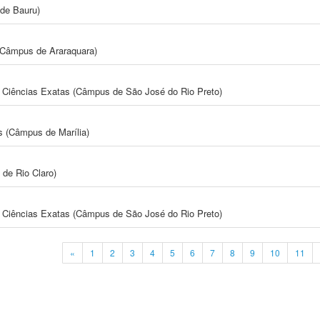
de Bauru)
(Câmpus de Araraquara)
 e Ciências Exatas (Câmpus de São José do Rio Preto)
s (Câmpus de Marília)
 de Rio Claro)
 e Ciências Exatas (Câmpus de São José do Rio Preto)
«
1
2
3
4
5
6
7
8
9
10
11