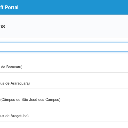
f Portal
ms
 de Botucatu)
us de Araraquara)
gia (Câmpus de São José dos Campos)
us de Araçatuba)