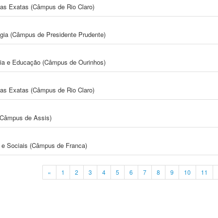
cias Exatas (Câmpus de Rio Claro)
ogia (Câmpus de Presidente Prudente)
gia e Educação (Câmpus de Ourinhos)
cias Exatas (Câmpus de Rio Claro)
 (Câmpus de Assis)
e Sociais (Câmpus de Franca)
«
1
2
3
4
5
6
7
8
9
10
11