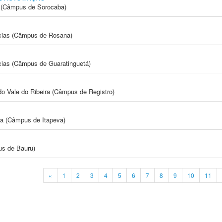
ia (Câmpus de Sorocaba)
cias (Câmpus de Rosana)
cias (Câmpus de Guaratinguetá)
do Vale do Ribeira (Câmpus de Registro)
ia (Câmpus de Itapeva)
us de Bauru)
«
1
2
3
4
5
6
7
8
9
10
11