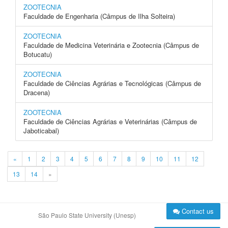
ZOOTECNIA
Faculdade de Engenharia (Câmpus de Ilha Solteira)
ZOOTECNIA
Faculdade de Medicina Veterinária e Zootecnia (Câmpus de
Botucatu)
ZOOTECNIA
Faculdade de Ciências Agrárias e Tecnológicas (Câmpus de
Dracena)
ZOOTECNIA
Faculdade de Ciências Agrárias e Veterinárias (Câmpus de
Jaboticabal)
«
1
2
3
4
5
6
7
8
9
10
11
12
13
14
»
Contact us
São Paulo State University (Unesp)