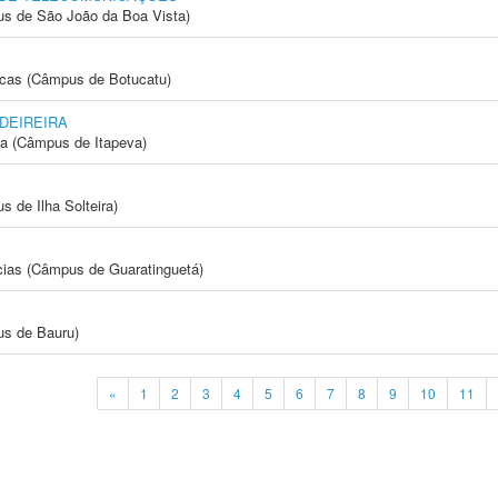
s de São João da Boa Vista)
icas (Câmpus de Botucatu)
DEIREIRA
ia (Câmpus de Itapeva)
 de Ilha Solteira)
cias (Câmpus de Guaratinguetá)
us de Bauru)
«
1
2
3
4
5
6
7
8
9
10
11