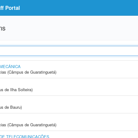
f Portal
ms
 MECÂNICA
cias (Câmpus de Guaratinguetá)
 de Ilha Solteira)
us de Bauru)
cias (Câmpus de Guaratinguetá)
 DE TELECOMUNICAÇÕES