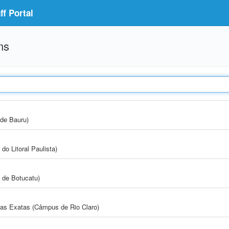
f Portal
ms
de Bauru)
do Litoral Paulista)
 de Botucatu)
cias Exatas (Câmpus de Rio Claro)