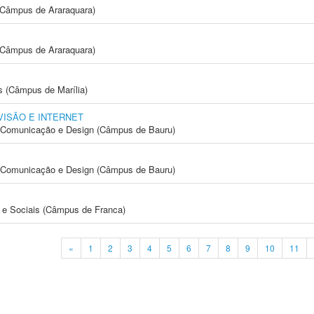
(Câmpus de Araraquara)
(Câmpus de Araraquara)
s (Câmpus de Marília)
VISÃO E INTERNET
s, Comunicação e Design (Câmpus de Bauru)
s, Comunicação e Design (Câmpus de Bauru)
e Sociais (Câmpus de Franca)
«
1
2
3
4
5
6
7
8
9
10
11