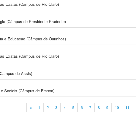
cias Exatas (Câmpus de Rio Claro)
ogia (Câmpus de Presidente Prudente)
gia e Educação (Câmpus de Ourinhos)
cias Exatas (Câmpus de Rio Claro)
 (Câmpus de Assis)
e Sociais (Câmpus de Franca)
«
1
2
3
4
5
6
7
8
9
10
11