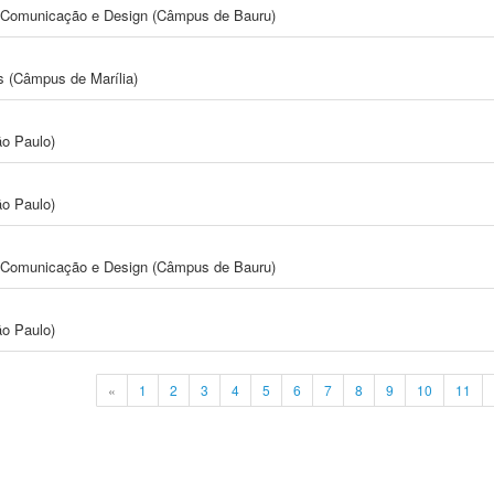
s, Comunicação e Design (Câmpus de Bauru)
s (Câmpus de Marília)
ão Paulo)
ão Paulo)
s, Comunicação e Design (Câmpus de Bauru)
ão Paulo)
«
1
2
3
4
5
6
7
8
9
10
11