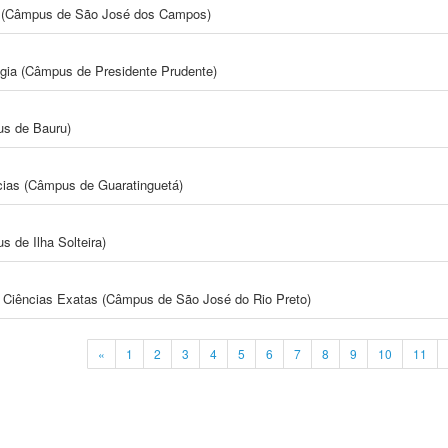
gia (Câmpus de São José dos Campos)
ogia (Câmpus de Presidente Prudente)
us de Bauru)
cias (Câmpus de Guaratinguetá)
 de Ilha Solteira)
 e Ciências Exatas (Câmpus de São José do Rio Preto)
«
1
2
3
4
5
6
7
8
9
10
11