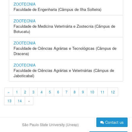
ZOOTECNIA
Faculdade de Engenharia (Câmpus de Ilha Solteira)
ZOOTECNIA
Faculdade de Medicina Veterinária e Zootecnia (Câmpus de
Botucatu)
ZOOTECNIA
Faculdade de Ciências Agrárias e Tecnológicas (Câmpus de
Dracena)
ZOOTECNIA
Faculdade de Ciências Agrárias e Veterinárias (Câmpus de
Jaboticabal)
«
1
2
3
4
5
6
7
8
9
10
11
12
13
14
»
Contact us
São Paulo State University (Unesp)