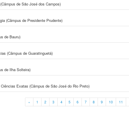
gia (Câmpus de São José dos Campos)
ogia (Câmpus de Presidente Prudente)
us de Bauru)
cias (Câmpus de Guaratinguetá)
 de Ilha Solteira)
 e Ciências Exatas (Câmpus de São José do Rio Preto)
«
1
2
3
4
5
6
7
8
9
10
11