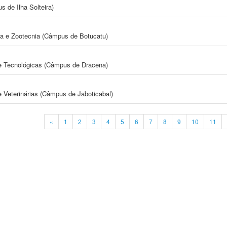
 de Ilha Solteira)
ia e Zootecnia (Câmpus de Botucatu)
 e Tecnológicas (Câmpus de Dracena)
e Veterinárias (Câmpus de Jaboticabal)
«
1
2
3
4
5
6
7
8
9
10
11