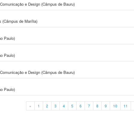
s, Comunicação e Design (Câmpus de Bauru)
s (Câmpus de Marília)
ão Paulo)
ão Paulo)
s, Comunicação e Design (Câmpus de Bauru)
ão Paulo)
«
1
2
3
4
5
6
7
8
9
10
11