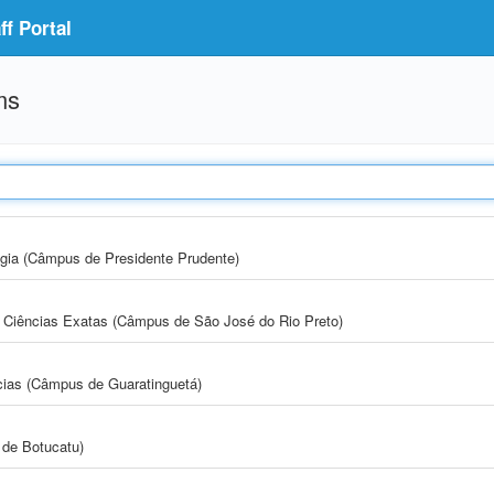
f Portal
ms
ogia (Câmpus de Presidente Prudente)
 e Ciências Exatas (Câmpus de São José do Rio Preto)
cias (Câmpus de Guaratinguetá)
de Botucatu)