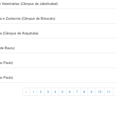
e Veterinárias (Câmpus de Jaboticabal)
ia e Zootecnia (Câmpus de Botucatu)
ia (Câmpus de Araçatuba)
de Bauru)
ão Paulo)
ão Paulo)
«
1
2
3
4
5
6
7
8
9
10
11