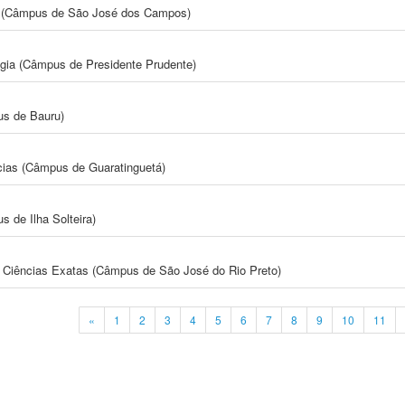
gia (Câmpus de São José dos Campos)
ogia (Câmpus de Presidente Prudente)
us de Bauru)
cias (Câmpus de Guaratinguetá)
 de Ilha Solteira)
 e Ciências Exatas (Câmpus de São José do Rio Preto)
«
1
2
3
4
5
6
7
8
9
10
11