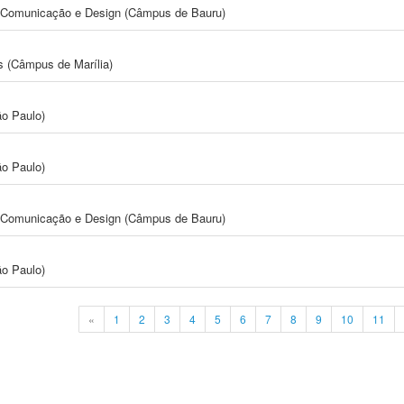
s, Comunicação e Design (Câmpus de Bauru)
s (Câmpus de Marília)
ão Paulo)
ão Paulo)
s, Comunicação e Design (Câmpus de Bauru)
ão Paulo)
«
1
2
3
4
5
6
7
8
9
10
11