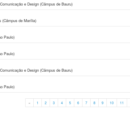
s, Comunicação e Design (Câmpus de Bauru)
s (Câmpus de Marília)
ão Paulo)
ão Paulo)
s, Comunicação e Design (Câmpus de Bauru)
ão Paulo)
«
1
2
3
4
5
6
7
8
9
10
11