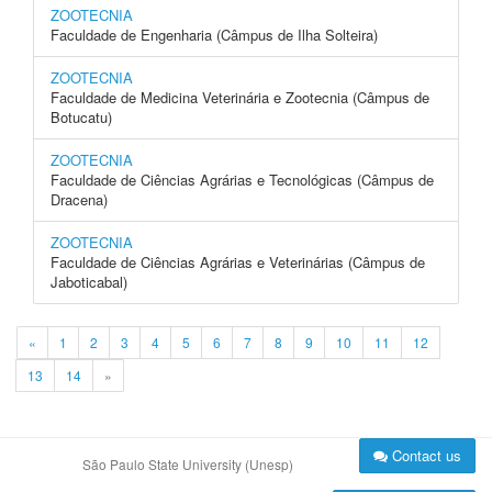
ZOOTECNIA
Faculdade de Engenharia (Câmpus de Ilha Solteira)
ZOOTECNIA
Faculdade de Medicina Veterinária e Zootecnia (Câmpus de
Botucatu)
ZOOTECNIA
Faculdade de Ciências Agrárias e Tecnológicas (Câmpus de
Dracena)
ZOOTECNIA
Faculdade de Ciências Agrárias e Veterinárias (Câmpus de
Jaboticabal)
«
1
2
3
4
5
6
7
8
9
10
11
12
13
14
»
Contact us
São Paulo State University (Unesp)