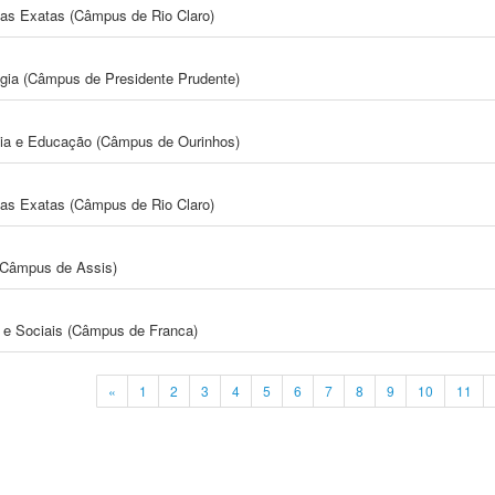
cias Exatas (Câmpus de Rio Claro)
ogia (Câmpus de Presidente Prudente)
gia e Educação (Câmpus de Ourinhos)
cias Exatas (Câmpus de Rio Claro)
 (Câmpus de Assis)
e Sociais (Câmpus de Franca)
«
1
2
3
4
5
6
7
8
9
10
11