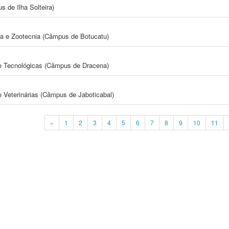
 de Ilha Solteira)
ia e Zootecnia (Câmpus de Botucatu)
 e Tecnológicas (Câmpus de Dracena)
e Veterinárias (Câmpus de Jaboticabal)
«
1
2
3
4
5
6
7
8
9
10
11