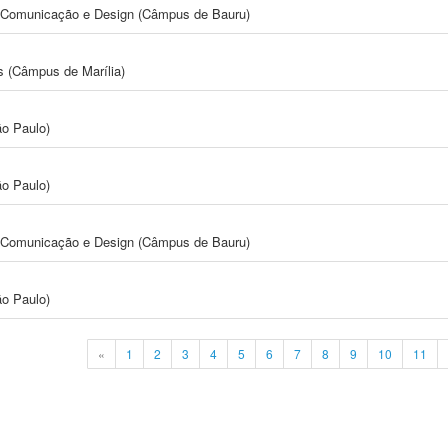
s, Comunicação e Design (Câmpus de Bauru)
s (Câmpus de Marília)
ão Paulo)
ão Paulo)
s, Comunicação e Design (Câmpus de Bauru)
ão Paulo)
«
1
2
3
4
5
6
7
8
9
10
11