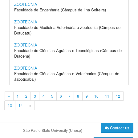
ZOOTECNIA
Faculdade de Engenharia (Câmpus de Ilha Solteira)
ZOOTECNIA
Faculdade de Medicina Veterinária e Zootecnia (Câmpus de
Botucatu)
ZOOTECNIA
Faculdade de Ciências Agrárias e Tecnológicas (Câmpus de
Dracena)
ZOOTECNIA
Faculdade de Ciências Agrárias e Veterinárias (Câmpus de
Jaboticabal)
«
1
2
3
4
5
6
7
8
9
10
11
12
13
14
»
Contact us
São Paulo State University (Unesp)