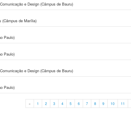
s, Comunicação e Design (Câmpus de Bauru)
s (Câmpus de Marília)
ão Paulo)
ão Paulo)
s, Comunicação e Design (Câmpus de Bauru)
ão Paulo)
«
1
2
3
4
5
6
7
8
9
10
11