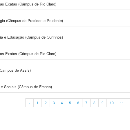
cias Exatas (Câmpus de Rio Claro)
ogia (Câmpus de Presidente Prudente)
gia e Educação (Câmpus de Ourinhos)
cias Exatas (Câmpus de Rio Claro)
 (Câmpus de Assis)
e Sociais (Câmpus de Franca)
«
1
2
3
4
5
6
7
8
9
10
11