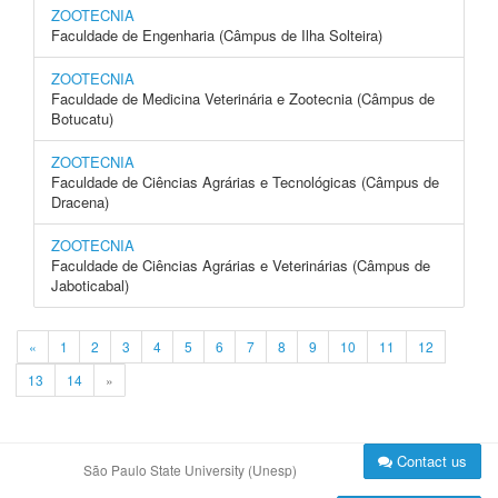
ZOOTECNIA
Faculdade de Engenharia (Câmpus de Ilha Solteira)
ZOOTECNIA
Faculdade de Medicina Veterinária e Zootecnia (Câmpus de
Botucatu)
ZOOTECNIA
Faculdade de Ciências Agrárias e Tecnológicas (Câmpus de
Dracena)
ZOOTECNIA
Faculdade de Ciências Agrárias e Veterinárias (Câmpus de
Jaboticabal)
«
1
2
3
4
5
6
7
8
9
10
11
12
13
14
»
Contact us
São Paulo State University (Unesp)