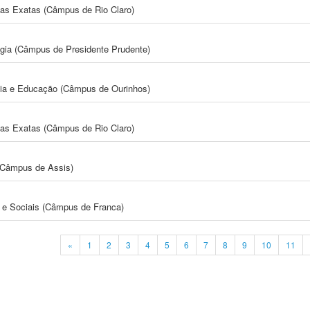
cias Exatas (Câmpus de Rio Claro)
ogia (Câmpus de Presidente Prudente)
gia e Educação (Câmpus de Ourinhos)
cias Exatas (Câmpus de Rio Claro)
 (Câmpus de Assis)
e Sociais (Câmpus de Franca)
«
1
2
3
4
5
6
7
8
9
10
11