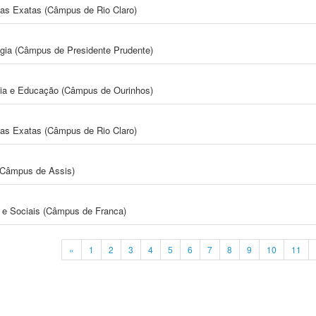
cias Exatas (Câmpus de Rio Claro)
ogia (Câmpus de Presidente Prudente)
gia e Educação (Câmpus de Ourinhos)
cias Exatas (Câmpus de Rio Claro)
 (Câmpus de Assis)
e Sociais (Câmpus de Franca)
«
1
2
3
4
5
6
7
8
9
10
11