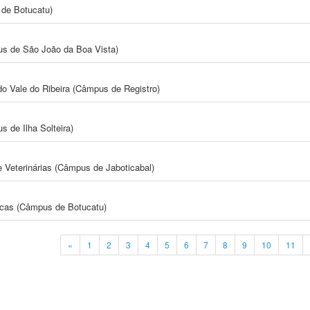
de Botucatu)
s de São João da Boa Vista)
do Vale do Ribeira (Câmpus de Registro)
 de Ilha Solteira)
e Veterinárias (Câmpus de Jaboticabal)
icas (Câmpus de Botucatu)
«
1
2
3
4
5
6
7
8
9
10
11