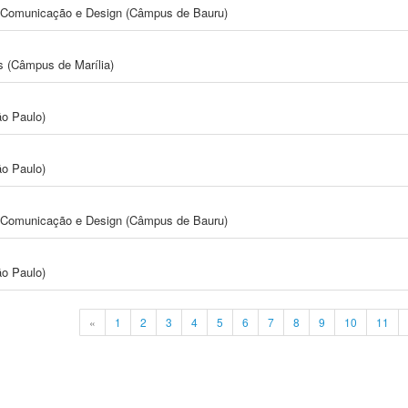
s, Comunicação e Design (Câmpus de Bauru)
s (Câmpus de Marília)
ão Paulo)
ão Paulo)
s, Comunicação e Design (Câmpus de Bauru)
ão Paulo)
«
1
2
3
4
5
6
7
8
9
10
11