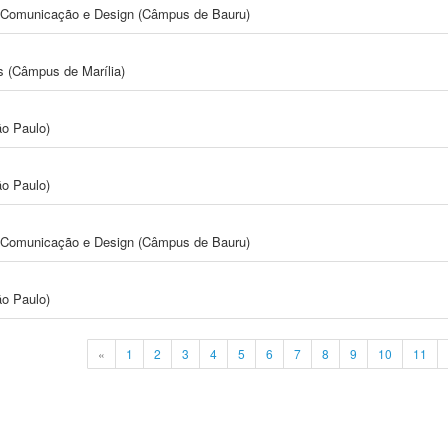
s, Comunicação e Design (Câmpus de Bauru)
s (Câmpus de Marília)
ão Paulo)
ão Paulo)
s, Comunicação e Design (Câmpus de Bauru)
ão Paulo)
«
1
2
3
4
5
6
7
8
9
10
11