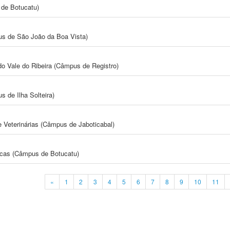
de Botucatu)
s de São João da Boa Vista)
do Vale do Ribeira (Câmpus de Registro)
 de Ilha Solteira)
e Veterinárias (Câmpus de Jaboticabal)
icas (Câmpus de Botucatu)
«
1
2
3
4
5
6
7
8
9
10
11