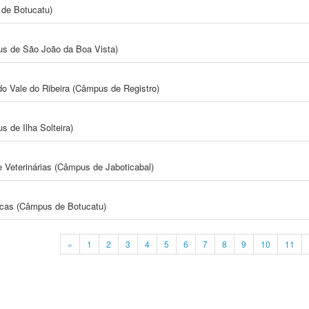
de Botucatu)
s de São João da Boa Vista)
do Vale do Ribeira (Câmpus de Registro)
 de Ilha Solteira)
e Veterinárias (Câmpus de Jaboticabal)
icas (Câmpus de Botucatu)
«
1
2
3
4
5
6
7
8
9
10
11