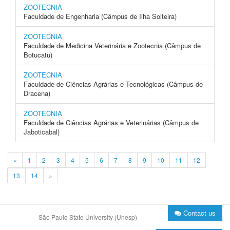
ZOOTECNIA
Faculdade de Engenharia (Câmpus de Ilha Solteira)
ZOOTECNIA
Faculdade de Medicina Veterinária e Zootecnia (Câmpus de
Botucatu)
ZOOTECNIA
Faculdade de Ciências Agrárias e Tecnológicas (Câmpus de
Dracena)
ZOOTECNIA
Faculdade de Ciências Agrárias e Veterinárias (Câmpus de
Jaboticabal)
«
1
2
3
4
5
6
7
8
9
10
11
12
13
14
»
Contact us
São Paulo State University (Unesp)