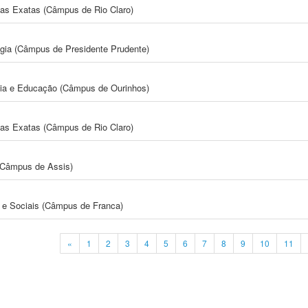
cias Exatas (Câmpus de Rio Claro)
ogia (Câmpus de Presidente Prudente)
gia e Educação (Câmpus de Ourinhos)
cias Exatas (Câmpus de Rio Claro)
 (Câmpus de Assis)
e Sociais (Câmpus de Franca)
«
1
2
3
4
5
6
7
8
9
10
11