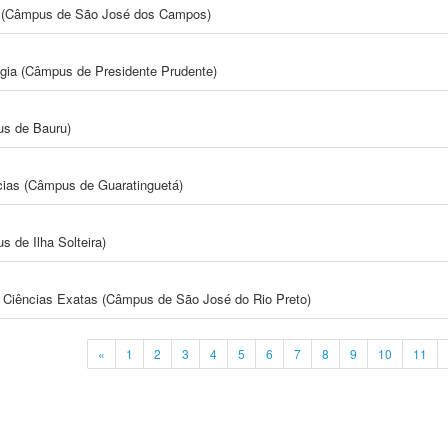
gia (Câmpus de São José dos Campos)
ogia (Câmpus de Presidente Prudente)
us de Bauru)
cias (Câmpus de Guaratinguetá)
 de Ilha Solteira)
 e Ciências Exatas (Câmpus de São José do Rio Preto)
«
1
2
3
4
5
6
7
8
9
10
11