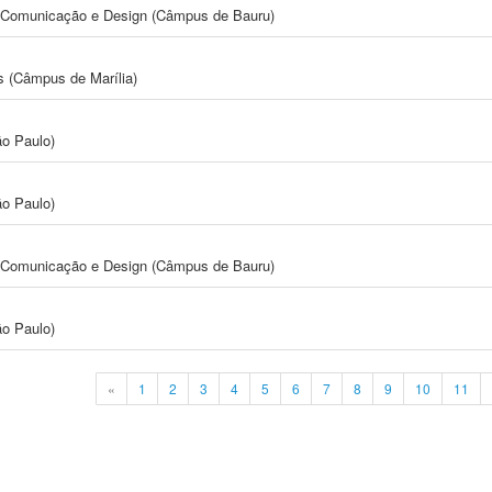
s, Comunicação e Design (Câmpus de Bauru)
s (Câmpus de Marília)
ão Paulo)
ão Paulo)
s, Comunicação e Design (Câmpus de Bauru)
ão Paulo)
«
1
2
3
4
5
6
7
8
9
10
11