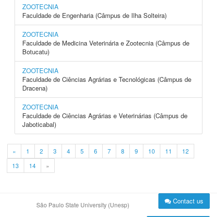
ZOOTECNIA
Faculdade de Engenharia (Câmpus de Ilha Solteira)
ZOOTECNIA
Faculdade de Medicina Veterinária e Zootecnia (Câmpus de
Botucatu)
ZOOTECNIA
Faculdade de Ciências Agrárias e Tecnológicas (Câmpus de
Dracena)
ZOOTECNIA
Faculdade de Ciências Agrárias e Veterinárias (Câmpus de
Jaboticabal)
«
1
2
3
4
5
6
7
8
9
10
11
12
13
14
»
Contact us
São Paulo State University (Unesp)