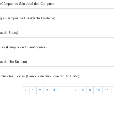
gia (Câmpus de São José dos Campos)
ogia (Câmpus de Presidente Prudente)
us de Bauru)
cias (Câmpus de Guaratinguetá)
 de Ilha Solteira)
 e Ciências Exatas (Câmpus de São José do Rio Preto)
«
1
2
3
4
5
6
7
8
9
10
11