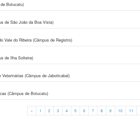
de Botucatu)
s de São João da Boa Vista)
do Vale do Ribeira (Câmpus de Registro)
 de Ilha Solteira)
e Veterinárias (Câmpus de Jaboticabal)
icas (Câmpus de Botucatu)
«
1
2
3
4
5
6
7
8
9
10
11