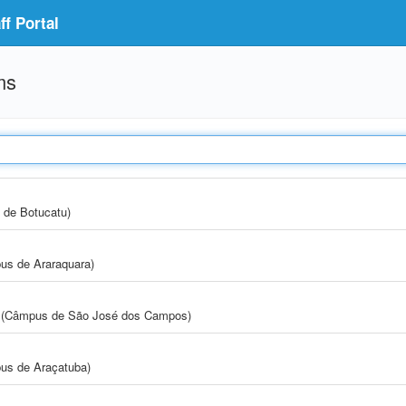
f Portal
ms
 de Botucatu)
us de Araraquara)
gia (Câmpus de São José dos Campos)
us de Araçatuba)