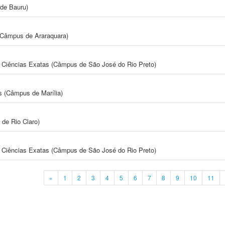
de Bauru)
(Câmpus de Araraquara)
 e Ciências Exatas (Câmpus de São José do Rio Preto)
s (Câmpus de Marília)
 de Rio Claro)
 e Ciências Exatas (Câmpus de São José do Rio Preto)
«
1
2
3
4
5
6
7
8
9
10
11