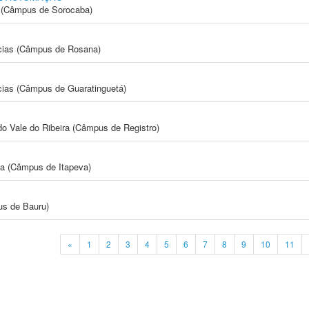
ia (Câmpus de Sorocaba)
cias (Câmpus de Rosana)
cias (Câmpus de Guaratinguetá)
do Vale do Ribeira (Câmpus de Registro)
ia (Câmpus de Itapeva)
us de Bauru)
«
1
2
3
4
5
6
7
8
9
10
11