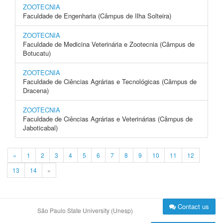
ZOOTECNIA
Faculdade de Engenharia (Câmpus de Ilha Solteira)
ZOOTECNIA
Faculdade de Medicina Veterinária e Zootecnia (Câmpus de
Botucatu)
ZOOTECNIA
Faculdade de Ciências Agrárias e Tecnológicas (Câmpus de
Dracena)
ZOOTECNIA
Faculdade de Ciências Agrárias e Veterinárias (Câmpus de
Jaboticabal)
«
1
2
3
4
5
6
7
8
9
10
11
12
13
14
»
Contact us
São Paulo State University (Unesp)