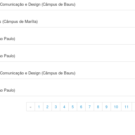
s, Comunicação e Design (Câmpus de Bauru)
s (Câmpus de Marília)
ão Paulo)
ão Paulo)
s, Comunicação e Design (Câmpus de Bauru)
ão Paulo)
«
1
2
3
4
5
6
7
8
9
10
11